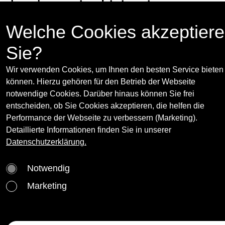
back, again. Living in a
suitcase.“
Welche Cookies akzeptier
Sie?
9.5. - 13.6.2009
Press release
(opens in new
Wir verwenden Cookies, um Ihnen den besten Service bieten
Mario Mauroner Contemporary Art Vienna,
können. Hierzu gehören für den Betrieb der Webseite
Weihburggasse 26, 1010 Vienna (closed)
notwendige Cookies. Darüber hinaus können Sie frei
www.galerie-mam.com
entscheiden, ob Sie Cookies akzeptieren, die helfen die
Performance der Webseite zu verbessern (Marketing).
Detaillierte Informationen finden Sie in unserer
Curator(s):
Datenschutzerklärung.
Jérôme Sans
More
Curator, art critic, artistic director and director
Notwendig
of renowned institutions, Jérôme Sans was the
Marketing
Artist(s):
co-founder and co-director of the acclaimed
Palais de Tokyo in Paris from 1999 to 2006. He
Barthélémy Toguo
More
subsequently assumed the role of director of
*1967 lebt/lives in Bandjoun, Kamerun/