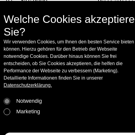
9.5. - 13.6.2009
Press release
(opens in new
MEYER*KAINER, Eschenbachgasse 9, 1010
Vienna
Welche Cookies akzeptier
www.meyerkainer.com
Sie?
Wir verwenden Cookies, um Ihnen den besten Service bieten
Curator(s):
können. Hierzu gehören für den Betrieb der Webseite
Matthew Higgs
notwendige Cookies. Darüber hinaus können Sie frei
entscheiden, ob Sie Cookies akzeptieren, die helfen die
Performance der Webseite zu verbessern (Marketing).
Artist(s):
Detaillierte Informationen finden Sie in unserer
Datenschutzerklärung.
Rita Ackermann
More
Born 1968 in Budapest, Hungary. Lives and
John Stezaker
Notwendig
works in New York, NY.
Marketing
Photos