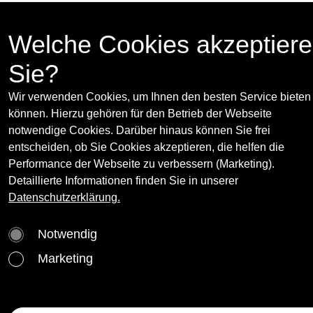
9.5. - 13.6.2009
Press release
(opens in new
Welche Cookies akzeptier
Galerie Grita Insam, An der Hülben 3, 1010
Vienna (closed since 2011)
Sie?
Wir verwenden Cookies, um Ihnen den besten Service bieten
Curator(s):
können. Hierzu gehören für den Betrieb der Webseite
notwendige Cookies. Darüber hinaus können Sie frei
María de Corral & Dan Cameron
entscheiden, ob Sie Cookies akzeptieren, die helfen die
Performance der Webseite zu verbessern (Marketing).
Detaillierte Informationen finden Sie in unserer
Artist(s):
Datenschutzerklärung.
Karina Nimmerfall
Notwendig
Waltercio Caldas
Marketing