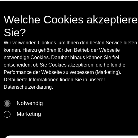
6.5 - 5.6.2010
Press release
(opens in new
Welche Cookies akzeptier
MEYER*KAINER, Eschenbachgasse 9, 1010
Vienna
Sie?
www.meyerkainer.com
Wir verwenden Cookies, um Ihnen den besten Service bieten
können. Hierzu gehören für den Betrieb der Webseite
Curator(s):
notwendige Cookies. Darüber hinaus können Sie frei
entscheiden, ob Sie Cookies akzeptieren, die helfen die
Mathias Poledna
More
Performance der Webseite zu verbessern (Marketing).
Born in Vienna in 1965, lives and works in los
Detaillierte Informationen finden Sie in unserer
angeles studied at the academy of applied arts
Datenschutzerklärung.
Artist(s):
Vienna and at the university of Vienna.
addresses the visualization of historical
Notwendig
Karthik Pandian
constellations in political and popular cultural
Ad Reinhardt
Marketing
contexts. his recent works primarily deal with
Mathias Poledna
issues related to the revival of history. Became
particularly known for such films as Actualité,