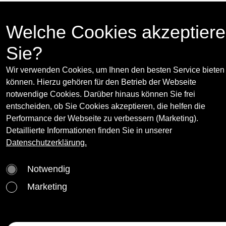
2.5. - 18.6.2011
Press release
(opens in new
Welche Cookies akzeptier
Lombardi—Kargl, Schleifmühlgasse 5, 1040
Vienna
Sie?
BOX, Schleifmühlgasse 5, 1040 Vienna
Wir verwenden Cookies, um Ihnen den besten Service bieten
PERMANENT, Schleifmühlgasse 17, 1040 Vienn
können. Hierzu gehören für den Betrieb der Webseite
notwendige Cookies. Darüber hinaus können Sie frei
www.lombardi-kargl.com
since 2023
entscheiden, ob Sie Cookies akzeptieren, die helfen die
www.georgkargl.com
1998-2023
Performance der Webseite zu verbessern (Marketing).
Detaillierte Informationen finden Sie in unserer
Datenschutzerklärung.
Curator(s):
Notwendig
Ana Janevski
More
Marketing
Born in Belgrade in 1976, lives and works in
Warsaw ana Janevski is curator at the Museum
Artist(s):
of Modern art in Warsaw where she has