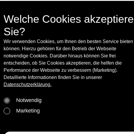
11.9 - 17.10.2015
Press release
(opens in new
Welche Cookies akzeptier
Layr, Singerstraße 27, 1010 Vienna
www.emanuellayr.com
Sie?
Wir verwenden Cookies, um Ihnen den besten Service bieten
Curator(s):
können. Hierzu gehören für den Betrieb der Webseite
notwendige Cookies. Darüber hinaus können Sie frei
Catherine Chevalier & Benjamin Hirte
More
entscheiden, ob Sie Cookies akzeptieren, die helfen die
Catherine Chevalier – art critic – lives and work
Performance der Webseite zu verbessern (Marketing).
in Paris and Benjamin Hirte – artist – lives and
Detaillierte Informationen finden Sie in unserer
Artist(s):
works in Vienna
Datenschutzerklärung.
Stephen Willats
More
Notwendig
*1943 in London, GB
Heimo Zobernig
More
*1958, lives in Vienna Zobernig ironically links
Tanja Widmann
Marketing
the allure of gold with the banal. His golden
Karl Holmqvist
More
chairs parody both the Rococo style and mass
*1964, lives in Berlin & Stockholm
Bernadette Corporation
production. In his paintings, he uses gold and
Hotel Charleroi