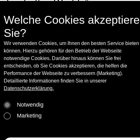
Imploding Worlds“
Welche Cookies akzeptier
11.9 - 17.10.2015
Press release
(opens in new
Sie?
Galerie Ernst Hilger & Hilger NEXT,
Dorotheergasse 5, 1010 Vienna & Absberggass
Wir verwenden Cookies, um Ihnen den besten Service bieten
27, 1100 Vienna
können. Hierzu gehören für den Betrieb der Webseite
www.hilger.at
notwendige Cookies. Darüber hinaus können Sie frei
entscheiden, ob Sie Cookies akzeptieren, die helfen die
Performance der Webseite zu verbessern (Marketing).
Curator(s):
Detaillierte Informationen finden Sie in unserer
Datenschutzerklärung.
Jeanette Zwingenberger
More
Jeanette Zwingenberger (* 1962 in Memmingen
Notwendig
is an art historian and independent curator
Artist(s):
based in Paris.
Marketing
Asgar/Gabriel
More
Daryoush Asgar & Elisabeth Gabriel born 1975 i
Elisabeth Gabriel
More